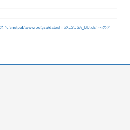
pub\wwwroot\jsa\datashift\XLS\JSA_BU.xls” へのア