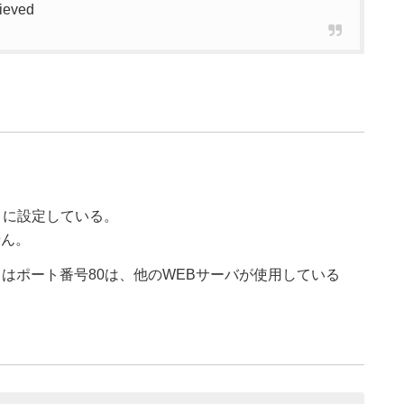
ieved
するように設定している。
せん。
くはポート番号80は、他のWEBサーバが使用している