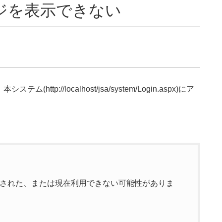
ジを表示できない
(http://localhost/jsa/system/Login.aspx)にア
された、または現在利用できない可能性がありま