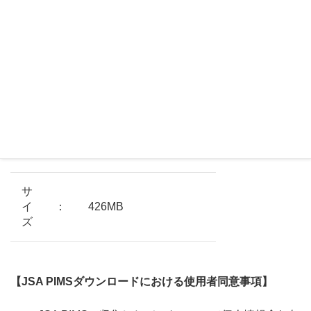
ダウンロード
フ
ァ
イ
：
PIMS2010_Ver4.0.4.zip
ル
名
サ
イ
：
426MB
ズ
【JSA PIMSダウンロードにおける使用者同意事項】